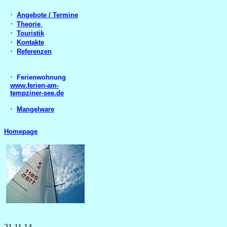
·
Angebote / Termine
·
Theorie
·
Touristik
·
Kontakte
·
Referenzen
·
Ferienwohnung
www.ferien-am-
tempziner-see.de
·
Mangelware
Homepage
21.11.14